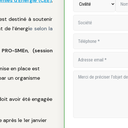
omies d’Energie (CEE)
,
 est destiné à soutenir
 de l’énergi
e selon la
e PRO-SMEn, (session
mise en place est
par un organisme
doit avoir été engagée
 après le 1er janvier