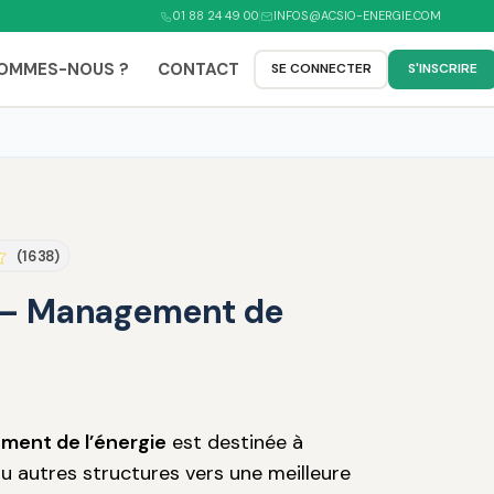
01 88 24 49 00
INFOS@ACSIO-ENERGIE.COM
SOMMES-NOUS ?
CONTACT
SE CONNECTER
S'INSCRIRE
(1638)
 – Management de
ent de l’énergie
est destinée à
 autres structures vers une meilleure