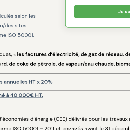
Je s
ulés selon les
u/des sites
orme ISO 50001.
iques,
« les factures d’électricité, de gaz de réseau, 
rd, de coke de pétrole, de vapeur/eau chaude, biomas
es annuelles HT x 20%
nné à 40 000€ HT.
:
 d’économies d’énergie (CEE) délivrés pour les travau
orme ISO 50001 – 2011 et engagés avant le 31 décemb