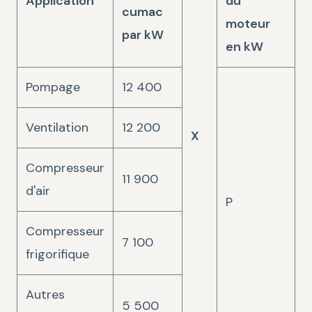
Application
du
cumac
moteur
par kW
en kW
Pompage
12 400
Ventilation
12 200
X
Compresseur
11 900
d'air
P
Compresseur
7 100
frigorifique
Autres
5 500