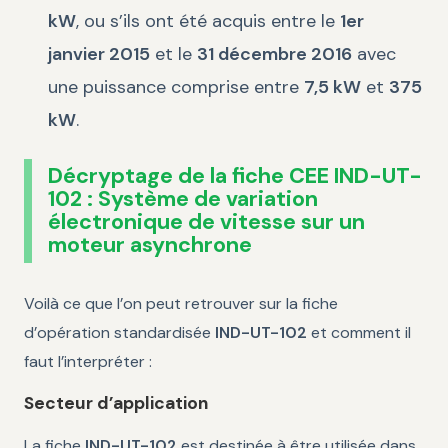
kW
, ou s’ils ont été acquis entre le
1er
janvier 2015
et le
31 décembre 2016
avec
une puissance comprise entre
7,5 kW
et
375
kW
.
Décryptage de la fiche CEE IND-UT-
102 : Système de variation
électronique de vitesse sur un
moteur asynchrone
Voilà ce que l’on peut retrouver sur la fiche
d’opération standardisée
IND-UT-102
et comment il
faut l’interpréter :
Secteur d’application
La fiche
IND-UT-102
est destinée à être utilisée dans