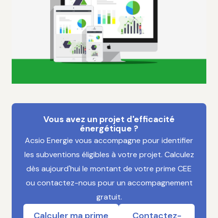
Vous avez un projet d'efficacité
énergétique ?
Acsio Energie vous accompagne pour identifier
les subventions éligibles à votre projet. Calculez
dès aujourd'hui le montant de votre prime CEE
ou contactez-nous pour un accompagnement
gratuit.
Calculer ma prime
Contactez-