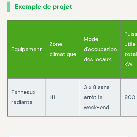
Exemple de projet
Puis
Mode
Zone
utile
Equipement
d'occupation
climatique
tota
des locaux
kW
3 x 8 sans
Panneaux
H1
arrêt le
800
radiants
week-end