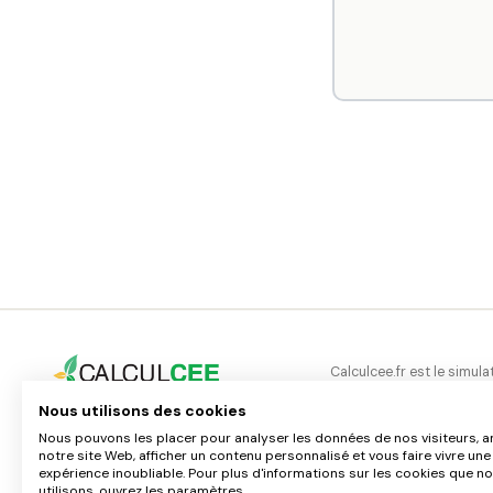
Calculcee.fr est le simul
l'entreprise Acsio Energie
Nous utilisons des cookies
gratuitement aux profess
01 88 24 49 00
Nous pouvons les placer pour analyser les données de nos visiteurs, a
et collectivités souhaitan
INFOS@ACSIO-ENERGIE.COM
notre site Web, afficher un contenu personnalisé et vous faire vivre une
dispositif des certificat
expérience inoubliable. Pour plus d'informations sur les cookies que n
d'énergie (CEE).
utilisons, ouvrez les paramètres.