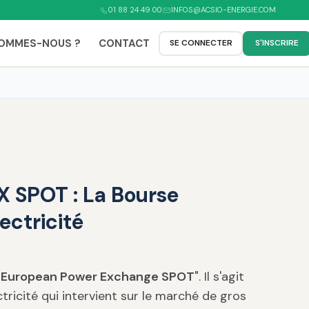
01 88 24 49 00
INFOS@ACSIO-ENERGIE.COM
SOMMES-NOUS ?
CONTACT
SE CONNECTER
S'INSCRIRE
 SPOT : La Bourse
ectricité
"
European Power Exchange SPOT
". Il s'agit
ricité qui intervient sur le marché de gros