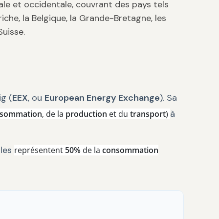
rale et occidentale, couvrant des pays tels
triche, la Belgique, la Grande-Bretagne, les
Suisse.
ig (
EEX
, ou
European Energy Exchange
). Sa
à
nsommation
, de la
production
et du
transport
)
elles
représentent
50%
de la
consommation