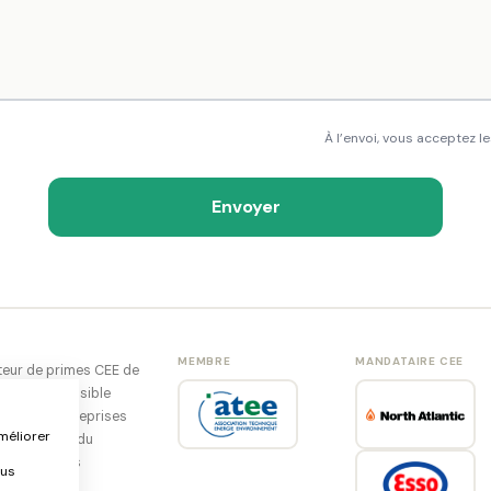
À l’envoi, vous acceptez l
Envoyer
MEMBRE
MANDATAIRE CEE
ateur de primes CEE de
. Il est accessible
ionnels, entreprises
méliorer
t bénéficier du
s d'économies
ous